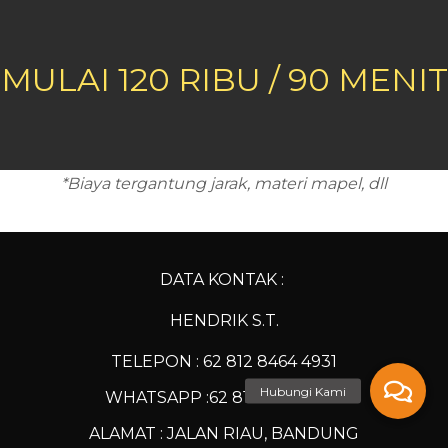
MULAI 120 RIBU / 90 MENIT
*Biaya tergantung jarak, materi mapel, dll
DATA KONTAK :
HENDRIK S.T.
TELEPON : 62 812 8464 4931
Hubungi Kami
WHATSAPP :
62 812 8464 4931
ALAMAT : JALAN RIAU, BANDUNG